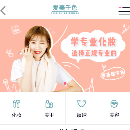
化妆
美甲
纹绣
美容