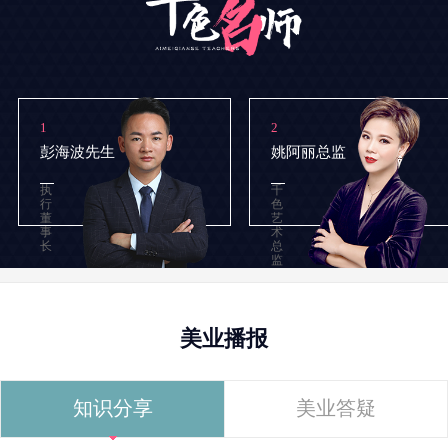
1
2
彭海波先生
姚阿丽总监
执
千
行
色
董
艺
事
术
长
总
监
美业播报
知识分享
美业答疑