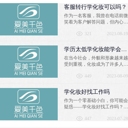
客服转行学化妆可以吗？
作为一名客服，我曾在电话前微
笑着为客户解答问题，但内心深
处却有一个小小的声音在
321
2023-08-19
问：“我是否能找到一份更加充
实有趣的职业？”曾经固定的办
公室、枯燥的工作内容，让我迫
学历太低学化妆能学会
切渴望寻求一种突破，实现职业
吗？
在当今社会，外貌和形象越来越
和激情的完美融合。那么，客服
受到重视，化妆成为了许多人关
转行学化妆可以吗？让我从不同
注的焦点。然而，对于一些学历
角度告诉你，千色彩妆学校的化
449
2023-08-09
较低的人来说，学习化妆是否可
妆培训将为你开启一个崭新的...
行仍然存在疑问。本文将探讨学
历太低学化妆的可能性，并推荐
学化妆好找工作吗
苏州千色培训学校作为学习化妆
作为一个零基础小白，你可能会
的良好选择。一、学历是否影响
疑惑——学化妆好找工作吗？让
学习化妆的能力？学历的高低并
我来告诉你，选择学习化妆技术
不是决定一个人学习化妆能力的
447
2023-07-28
是一个聪明的选择。在千色学校
唯一因素。学习化妆需...
的化妆培训课程中，你将获得丰