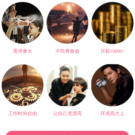
需求量大
不吃青春饭
月薪10000+
无法被替代的职业
可以做一辈子
高于大部分大学生
工作时间自由
让自己变漂亮
环境高大上
再也不用朝九晚五
爱情事业双丰收
与明星0距离