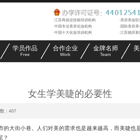
·江苏再就业技能培训机构
·美容美妆
·中国专业美容化妆机构
·国际美容
·中国十大化妆培训机构
·江苏婚庆
学员作品
合作企业
金牌名师
美
Free
Work
Team
女生学美睫的必要性
击数：
407
市的大街小巷
。人们
对美的需求也是越来越高，而美睫也
呢？