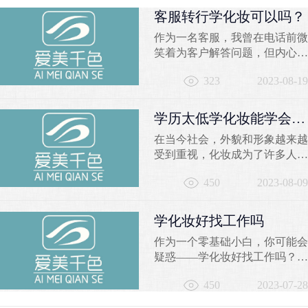
客服转行学化妆可以吗？
作为一名客服，我曾在电话前微
笑着为客户解答问题，但内心深
处却有一个小小的声音在
323
2023-08-19
问：“我是否能找到一份更加充
实有趣的职业？”曾经固定的办
公室、枯燥的工作内容，让我迫
学历太低学化妆能学会
切渴望寻求一种突破，实现职业
吗？
在当今社会，外貌和形象越来越
和激情的完美融合。那么，客服
受到重视，化妆成为了许多人关
转行学化妆可以吗？让我从不同
注的焦点。然而，对于一些学历
角度告诉你，千色彩妆学校的化
450
2023-08-09
较低的人来说，学习化妆是否可
妆培训将为你开启一个崭新的...
行仍然存在疑问。本文将探讨学
历太低学化妆的可能性，并推荐
学化妆好找工作吗
苏州千色培训学校作为学习化妆
作为一个零基础小白，你可能会
的良好选择。一、学历是否影响
疑惑——学化妆好找工作吗？让
学习化妆的能力？学历的高低并
我来告诉你，选择学习化妆技术
不是决定一个人学习化妆能力的
450
2023-07-28
是一个聪明的选择。在千色学校
唯一因素。学习化妆需...
的化妆培训课程中，你将获得丰