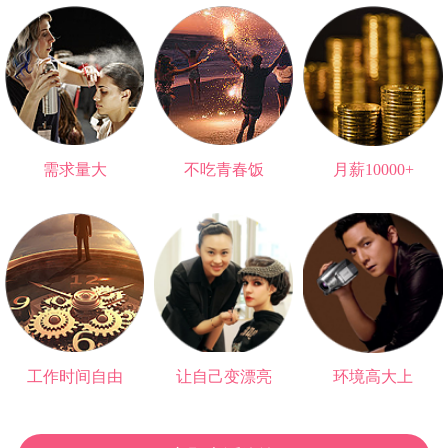
需求量大
不吃青春饭
月薪10000+
无法被替代的职业
可以做一辈子
高于大部分大学生
工作时间自由
让自己变漂亮
环境高大上
再也不用朝九晚五
爱情事业双丰收
与明星0距离