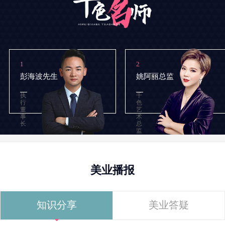
1
2
彭海波先生
姚阿丽总监
执
千
行
色
董
艺
事
术
长
总
监
美业播报
知识分享
美业答疑