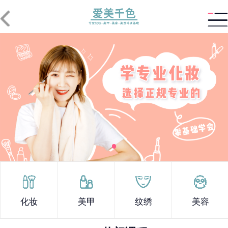
化妆
美甲
纹绣
美容