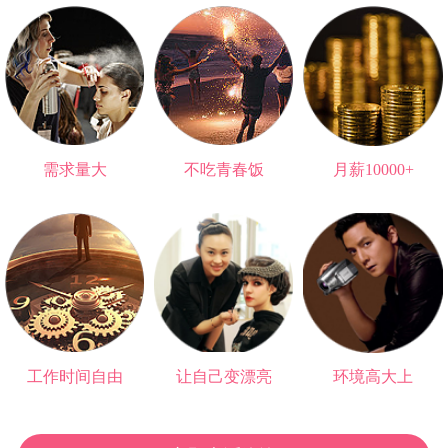
需求量大
不吃青春饭
月薪10000+
无法被替代的职业
可以做一辈子
高于大部分大学生
工作时间自由
让自己变漂亮
环境高大上
再也不用朝九晚五
爱情事业双丰收
与明星0距离