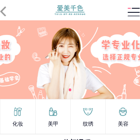
化妆
美甲
纹绣
美容