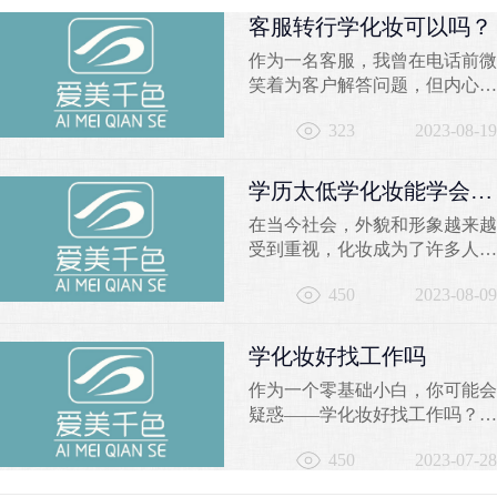
客服转行学化妆可以吗？
作为一名客服，我曾在电话前微
笑着为客户解答问题，但内心深
处却有一个小小的声音在
323
2023-08-19
问：“我是否能找到一份更加充
实有趣的职业？”曾经固定的办
公室、枯燥的工作内容，让我迫
学历太低学化妆能学会
切渴望寻求一种突破，实现职业
吗？
在当今社会，外貌和形象越来越
和激情的完美融合。那么，客服
受到重视，化妆成为了许多人关
转行学化妆可以吗？让我从不同
注的焦点。然而，对于一些学历
角度告诉你，千色彩妆学校的化
450
2023-08-09
较低的人来说，学习化妆是否可
妆培训将为你开启一个崭新的...
行仍然存在疑问。本文将探讨学
历太低学化妆的可能性，并推荐
学化妆好找工作吗
苏州千色培训学校作为学习化妆
作为一个零基础小白，你可能会
的良好选择。一、学历是否影响
疑惑——学化妆好找工作吗？让
学习化妆的能力？学历的高低并
我来告诉你，选择学习化妆技术
不是决定一个人学习化妆能力的
450
2023-07-28
是一个聪明的选择。在千色学校
唯一因素。学习化妆需...
的化妆培训课程中，你将获得丰