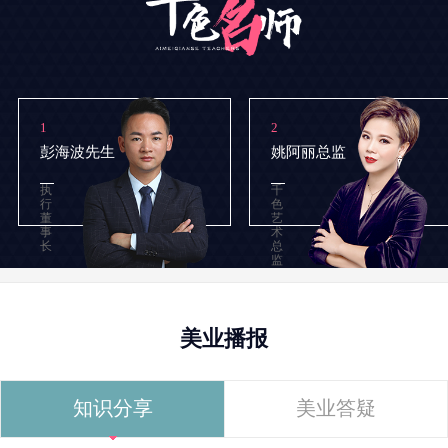
1
2
彭海波先生
姚阿丽总监
执
千
行
色
董
艺
事
术
长
总
监
美业播报
知识分享
美业答疑