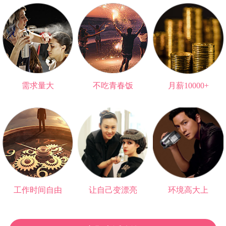
需求量大
不吃青春饭
月薪10000+
无法被替代的职业
可以做一辈子
高于大部分大学生
工作时间自由
让自己变漂亮
环境高大上
再也不用朝九晚五
爱情事业双丰收
与明星0距离