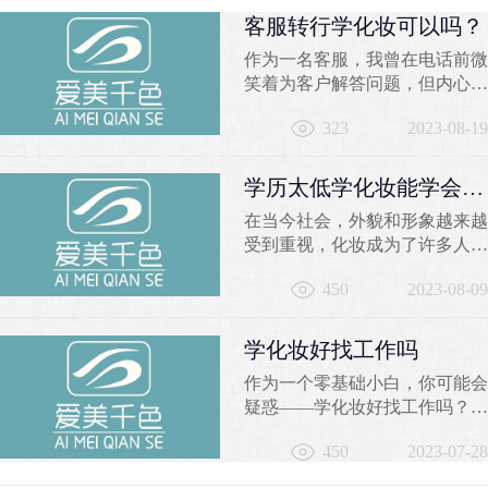
客服转行学化妆可以吗？
作为一名客服，我曾在电话前微
笑着为客户解答问题，但内心深
处却有一个小小的声音在
323
2023-08-19
问：“我是否能找到一份更加充
实有趣的职业？”曾经固定的办
公室、枯燥的工作内容，让我迫
学历太低学化妆能学会
切渴望寻求一种突破，实现职业
吗？
在当今社会，外貌和形象越来越
和激情的完美融合。那么，客服
受到重视，化妆成为了许多人关
转行学化妆可以吗？让我从不同
注的焦点。然而，对于一些学历
角度告诉你，千色彩妆学校的化
450
2023-08-09
较低的人来说，学习化妆是否可
妆培训将为你开启一个崭新的...
行仍然存在疑问。本文将探讨学
历太低学化妆的可能性，并推荐
学化妆好找工作吗
苏州千色培训学校作为学习化妆
作为一个零基础小白，你可能会
的良好选择。一、学历是否影响
疑惑——学化妆好找工作吗？让
学习化妆的能力？学历的高低并
我来告诉你，选择学习化妆技术
不是决定一个人学习化妆能力的
450
2023-07-28
是一个聪明的选择。在千色学校
唯一因素。学习化妆需...
的化妆培训课程中，你将获得丰