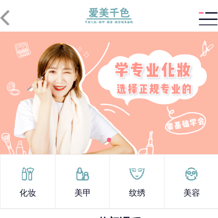
化妆
美甲
纹绣
美容