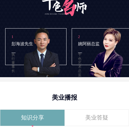
1
2
彭海波先生
姚阿丽总监
执
千
行
色
董
艺
事
术
长
总
监
美业播报
知识分享
美业答疑