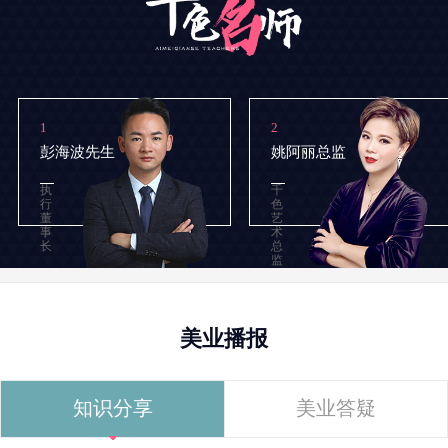
1
2
彭海波先生
姚阿丽总监
执
千
行
色
董
艺
事
术
长
总
监
美业播报
知识分享
美业答疑