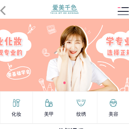
化妆
美甲
纹绣
美容