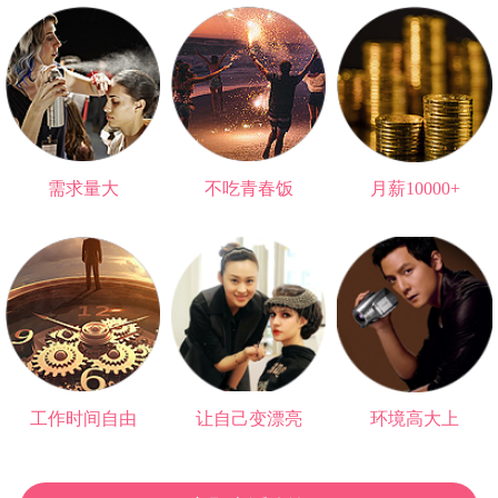
需求量大
不吃青春饭
月薪10000+
无法被替代的职业
可以做一辈子
高于大部分大学生
工作时间自由
让自己变漂亮
环境高大上
再也不用朝九晚五
爱情事业双丰收
与明星0距离