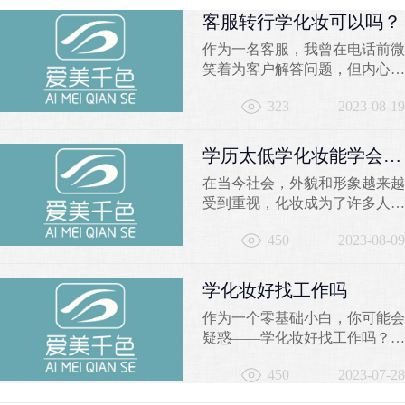
客服转行学化妆可以吗？
作为一名客服，我曾在电话前微
笑着为客户解答问题，但内心深
处却有一个小小的声音在
323
2023-08-19
问：“我是否能找到一份更加充
实有趣的职业？”曾经固定的办
公室、枯燥的工作内容，让我迫
学历太低学化妆能学会
切渴望寻求一种突破，实现职业
吗？
在当今社会，外貌和形象越来越
和激情的完美融合。那么，客服
受到重视，化妆成为了许多人关
转行学化妆可以吗？让我从不同
注的焦点。然而，对于一些学历
角度告诉你，千色彩妆学校的化
450
2023-08-09
较低的人来说，学习化妆是否可
妆培训将为你开启一个崭新的...
行仍然存在疑问。本文将探讨学
历太低学化妆的可能性，并推荐
学化妆好找工作吗
苏州千色培训学校作为学习化妆
作为一个零基础小白，你可能会
的良好选择。一、学历是否影响
疑惑——学化妆好找工作吗？让
学习化妆的能力？学历的高低并
我来告诉你，选择学习化妆技术
不是决定一个人学习化妆能力的
450
2023-07-28
是一个聪明的选择。在千色学校
唯一因素。学习化妆需...
的化妆培训课程中，你将获得丰