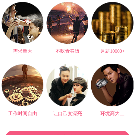
需求量大
不吃青春饭
月薪10000+
无法被替代的职业
可以做一辈子
高于大部分大学生
工作时间自由
让自己变漂亮
环境高大上
再也不用朝九晚五
爱情事业双丰收
与明星0距离