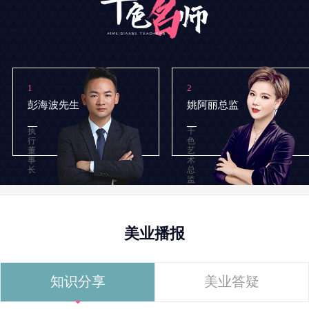
1
2
彭海波先生
姚阿丽总监
执
千
行
色
董
艺
事
术
长
总
监
美业播报
知识分享
美业答疑