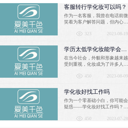
客服转行学化妆可以吗？
作为一名客服，我曾在电话前微
笑着为客户解答问题，但内心深
处却有一个小小的声音在
323
2023-08-19
问：“我是否能找到一份更加充
实有趣的职业？”曾经固定的办
公室、枯燥的工作内容，让我迫
学历太低学化妆能学会
切渴望寻求一种突破，实现职业
吗？
在当今社会，外貌和形象越来越
和激情的完美融合。那么，客服
受到重视，化妆成为了许多人关
转行学化妆可以吗？让我从不同
注的焦点。然而，对于一些学历
角度告诉你，千色彩妆学校的化
450
2023-08-09
较低的人来说，学习化妆是否可
妆培训将为你开启一个崭新的...
行仍然存在疑问。本文将探讨学
历太低学化妆的可能性，并推荐
学化妆好找工作吗
苏州千色培训学校作为学习化妆
作为一个零基础小白，你可能会
的良好选择。一、学历是否影响
疑惑——学化妆好找工作吗？让
学习化妆的能力？学历的高低并
我来告诉你，选择学习化妆技术
不是决定一个人学习化妆能力的
450
2023-07-28
是一个聪明的选择。在千色学校
唯一因素。学习化妆需...
的化妆培训课程中，你将获得丰