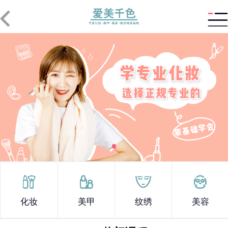
化妆
美甲
纹绣
美容