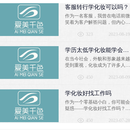
客服转行学化妆可以吗？
作为一名客服，我曾在电话前微
笑着为客户解答问题，但内心深
处却有一个小小的声音在
323
2023-08-19
问：“我是否能找到一份更加充
实有趣的职业？”曾经固定的办
公室、枯燥的工作内容，让我迫
学历太低学化妆能学会
切渴望寻求一种突破，实现职业
吗？
在当今社会，外貌和形象越来越
和激情的完美融合。那么，客服
受到重视，化妆成为了许多人关
转行学化妆可以吗？让我从不同
注的焦点。然而，对于一些学历
角度告诉你，千色彩妆学校的化
450
2023-08-09
较低的人来说，学习化妆是否可
妆培训将为你开启一个崭新的...
行仍然存在疑问。本文将探讨学
历太低学化妆的可能性，并推荐
学化妆好找工作吗
苏州千色培训学校作为学习化妆
作为一个零基础小白，你可能会
的良好选择。一、学历是否影响
疑惑——学化妆好找工作吗？让
学习化妆的能力？学历的高低并
我来告诉你，选择学习化妆技术
不是决定一个人学习化妆能力的
450
2023-07-28
是一个聪明的选择。在千色学校
唯一因素。学习化妆需...
的化妆培训课程中，你将获得丰