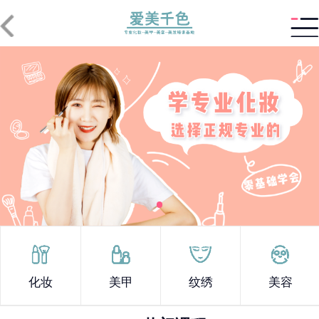
化妆
美甲
纹绣
美容