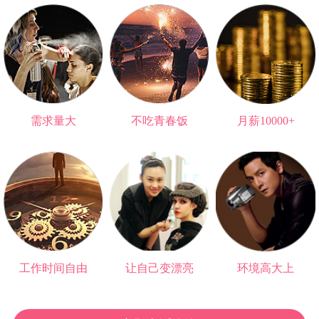
需求量大
不吃青春饭
月薪10000+
无法被替代的职业
可以做一辈子
高于大部分大学生
工作时间自由
让自己变漂亮
环境高大上
再也不用朝九晚五
爱情事业双丰收
与明星0距离