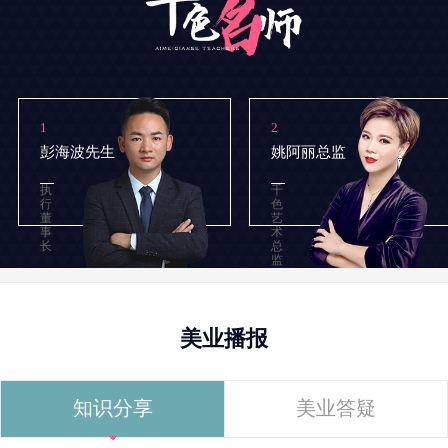
1
2
彭海波先生
姚阿丽总监
执
千
行
色
董
艺
事
术
长
总
监
美业播报
知识分享
美业答疑